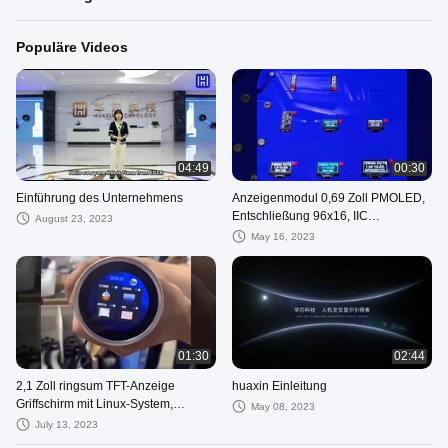
Populäre Videos
04:49
00:30
Einführung des Unternehmens
Anzeigenmodul 0,69 Zoll PMOLED,
Entschließung 96x16, IIC
August 23, 2023
Schnittstelle, ICSSD1306 fahrend
May 16, 2023
01:30
02:44
2,1 Zoll ringsum TFT-Anzeige
huaxin Einleitung
Griffschirm mit Linux-System,
May 08, 2023
480x480 Entschließung, RGB-
July 13, 2023
Schnittstelle