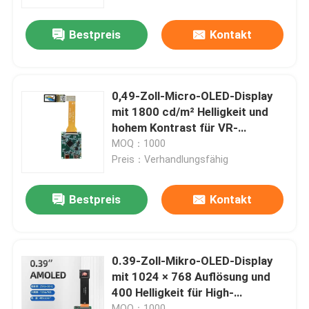
Bestpreis
Kontakt
VR-Show
Über uns
0,49-Zoll-Micro-OLED-Display
mit 1800 cd/m² Helligkeit und
Fabrik-Ausflug
hohem Kontrast für VR-
Headsets
MOQ：1000
Preis：Verhandlungsfähig
Qualitätskontrolle
Bestpreis
Kontakt
Treten Sie mit uns in Verbindung
Fordern Sie ein Zitat
0.39-Zoll-Mikro-OLED-Display
mit 1024 × 768 Auflösung und
400 Helligkeit für High-
Anzeige LCD TFT
Definition-Smart-Wearables
MOQ：1000