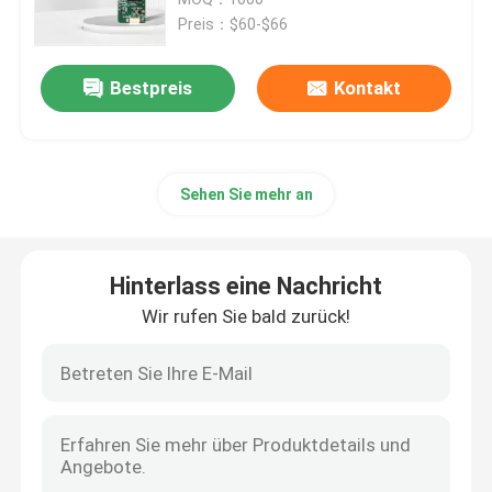
Preis：$60-$66
Touch Screen TFT-Anzeige
Bestpreis
Kontakt
Runde TFT-Anzeige
Sehen Sie mehr an
tft Farbbildschirm
amoled Anzeigenmodul
Hinterlass eine Nachricht
Wir rufen Sie bald zurück!
Mikro -OLED -Anzeige
Stangen-Art TFT
Quadratische TFT-Anzeige