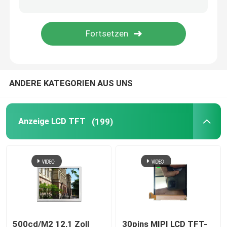
Hohe Helligkeit LCD-Anzeige
COB-LCD-Display
ANDERE KATEGORIEN AUS UNS
Sonnenlicht lesbares TFT
Anzeige UARTs TFT
Anzeige LCD TFT
(199)
Lcd-Anzeigenmodul
PMOLED-Anzeige
epaper Anzeige
500cd/M2 12,1 Zoll
30pins MIPI LCD TFT-