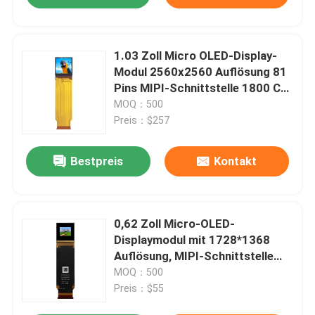
1.03 Zoll Micro OLED-Display-
Modul 2560x2560 Auflösung 81
Pins MIPI-Schnittstelle 1800 C/D
für eine optimale Anzeige
MOQ：500
Preis：$257
Bestpreis
Kontakt
0,62 Zoll Micro-OLED-
Displaymodul mit 1728*1368
Auflösung, MIPI-Schnittstelle
und 1800 cd/m² Helligkeit
MOQ：500
Preis：$55