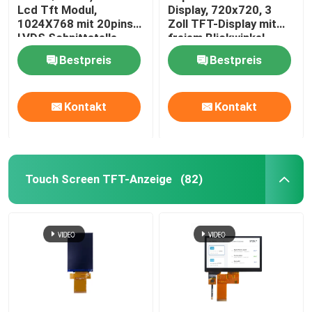
Lcd Tft Modul,
Display, 720x720, 3
1024X768 mit 20pins
Zoll TFT-Display mit
Digitalanzeige LED
LVDS Schnittstelle
freiem Blickwinkel
Bestpreis
Bestpreis
Kapazitives Fingerspitzentablett
Kontakt
Kontakt
Touch Screen TFT-Anzeige
(82)