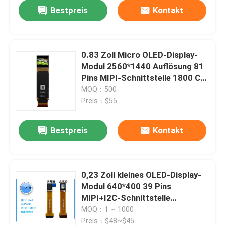
Bestpreis
Kontakt
0.83 Zoll Micro OLED-Display-
Modul 2560*1440 Auflösung 81
Pins MIPI-Schnittstelle 1800 C/D
für eine optimale Anzeige
MOQ：500
Preis：$55
Bestpreis
Kontakt
Haus
0,23 Zoll kleines OLED-Display-
Modul 640*400 39 Pins
Produkte
MIPI+I2C-Schnittstelle
300~5000 cd/m²
MOQ：1 ~ 1000
Videos
Preis：$48~$45