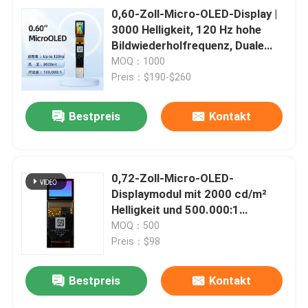
0,60-Zoll-Micro-OLED-Display |
3000 Helligkeit, 120 Hz hohe
Bildwiederholfrequenz, Duale
Schnittstellen (I2C/MIPI)
MOQ：1000
Geeignet für Outdoor-Erkennung
Preis：$190-$260
/ VR-Geräte, HD-
Selbstleuchtung, schnelle
Bestpreis
Kontakt
Integration
0,72-Zoll-Micro-OLED-
Displaymodul mit 2000 cd/m²
Helligkeit und 500.000:1
Kontrastverhältnis für optimale
MOQ：500
Sicht
Preis：$98
Bestpreis
Kontakt