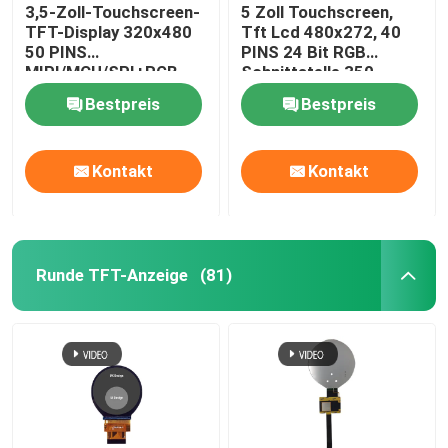
3,5-Zoll-Touchscreen-
5 Zoll Touchscreen,
TFT-Display 320x480
Tft Lcd 480x272, 40
50 PINS
PINS 24 Bit RGB
MIPI/MCU/SPI+RGB
Schnittstelle 350
CD/M2
Bestpreis
Bestpreis
Kontakt
Kontakt
Runde TFT-Anzeige
(81)