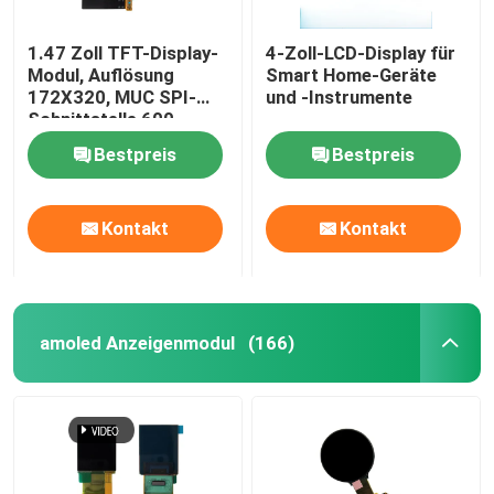
1.47 Zoll TFT-Display-
4-Zoll-LCD-Display für
Modul, Auflösung
Smart Home-Geräte
172X320, MUC SPI-
und -Instrumente
Schnittstelle 600
CD/M2
Bestpreis
Bestpreis
Kontakt
Kontakt
amoled Anzeigenmodul
(166)