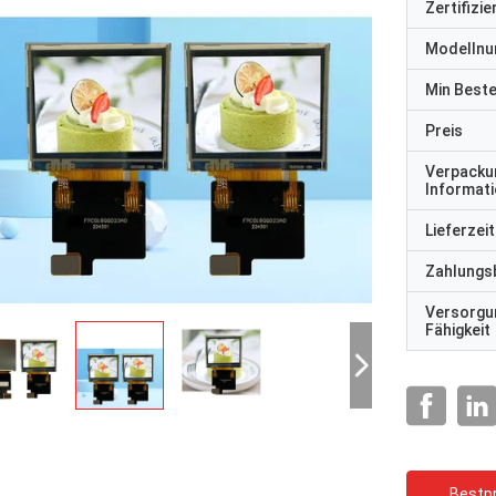
Zertifizi
Modelln
Min Best
Preis
Verpacku
Informat
Lieferzeit
Zahlungs
Versorgu
Fähigkeit
Bestpr