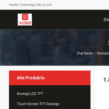
HuaXin Technology (HK) Co.,Ltd
St
Startseite
/
Sonnenl
Alle Produkte
1.
Anzeige LCD TFT
Touch Screen TFT-Anzeige