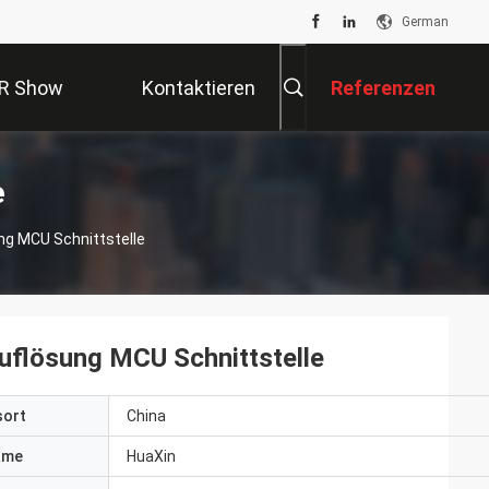
German
R Show
Kontaktieren
Referenzen
Sie Uns
e
ung MCU Schnittstelle
uflösung MCU Schnittstelle
sort
China
ame
HuaXin