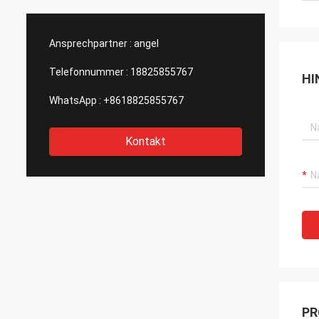
hervorragend
erstklassig aus! Wir sind froh, da
als Herstell
Ansprechpartner :
angel
Telefonnummer :
18825855767
HI
WhatsApp :
+8618825855767
Kontakt
PR