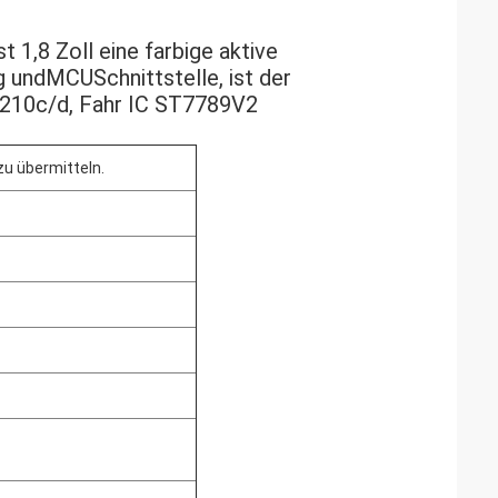
ist 1,8 Zoll eine farbige aktive
g und
MCU
Schnittstelle
, ist der
t 210c/d, Fahr IC ST7789V2
zu übermitteln.