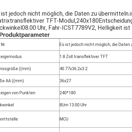
 ist jedoch nicht möglich, die Daten zu übermitteln.
trix
transflektiver TFT-Modul
,
240x180
Entscheidun
ickwinkel
08.00 Uhr
, Fahr-IC
ST7789V2, Helligkeit is
Produktparameter
 Nr.
Es ist jedoch nicht möglich, die Daten 
zeigemodus
1.8 Zoll transflektiver TFT
issgröße ((mm)
40.77x36.2x3.2
ße AA ((mm)
36x27
eigen von Punkten
240*180
ckwinkel
8Um 13:00 Uhr
nittstelle
MCU