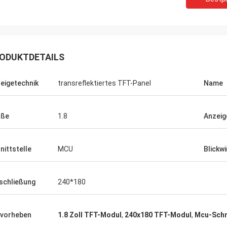
ODUKTDETAILS
eigetechnik
transreflektiertes TFT-Panel
Name
öße
1.8
Anzeig
nittstelle
MCU
Blickwi
inkotech
n auch mit runden Displays
schließung
240*180
tzt überprüfen und testen
unserem Produkt.Wenn Sie
habenIch lasse es dich
vorheben
1.8 Zoll TFT-Modul
,
240x180 TFT-Modul
,
Mcu-Schn