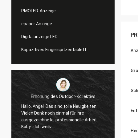
PMOLED-Anzeige
epaper Anzeige
PR
Digitalanzeige LED
Kapazitives Fingerspitzentablett
Anz
Gr
Sch
Erhöhung des Outdoor-Kollektivs
Hallo, Angel. Das sind tolle Neuigkeiten.
Ja, wir habe
Ent
Vielen Dank noch einmal für Ihre
begonnen, je
ausgezeichnete, professionelle Arbeit.
wir sie mit 
Koby. - Ich weiß.
noch Fragen 
Her
wissen. Die Qualität des Displays ist