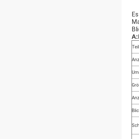
Es
Ma
Bl
A:
Teil
An
Umr
Grö
Anz
Bli
Sch