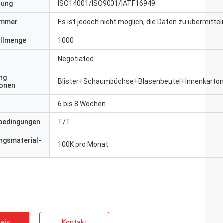
erung
ISO14001/ISO9001/IATF16949
ummer
Es ist jedoch nicht möglich, die Daten zu übermittel
ellmenge
1000
Negotiated
ng
Blister+Schaumbüchse+Blasenbeutel+Innenkarto
ionen
6 bis 8 Wochen
bedingungen
T/T
ngsmaterial-
100K pro Monat
eis
Kontakt