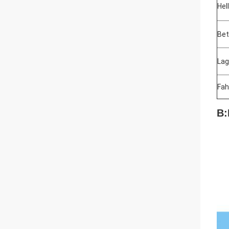
Hel
Bet
Lag
Fah
B: