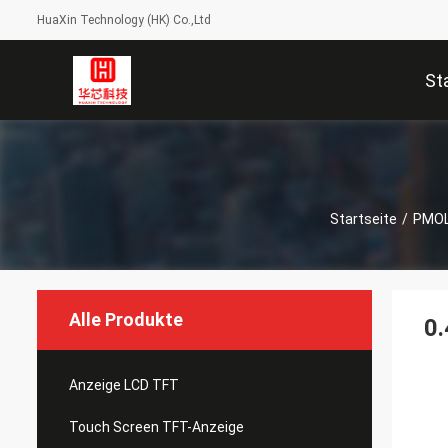
HuaXin Technology (HK) Co.,Ltd
St
Startseite
/
PMOL
Alle Produkte
0.
Anzeige LCD TFT
Touch Screen TFT-Anzeige