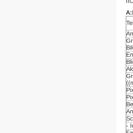
II
A:
Tei
An
Gr
Bi
En
Bl
Ak
Gr
((
Pi
Pi
Be
An
Sc
- 
Fa