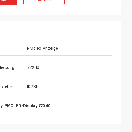
PMoled-Anzeige
ließung
72X40
tstelle
IIC/SPI
ay
,
PMOLED-Display 72X40