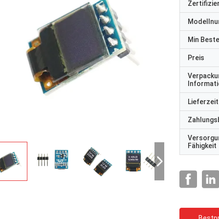
Zertifizi
Modelln
Min Best
Preis
Verpacku
Informat
Lieferzeit
Zahlungs
Versorgu
Fähigkeit
Bestpr