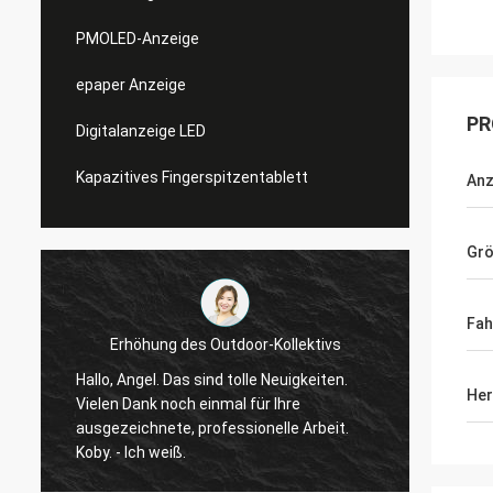
PMOLED-Anzeige
epaper Anzeige
PR
Digitalanzeige LED
Kapazitives Fingerspitzentablett
Anz
Gr
Fah
Erhöhung des Outdoor-Kollektivs
in
 Angel. Das sind tolle Neuigkeiten.
Ja, wir haben auch 
Her
ielen Dank noch einmal für Ihre
begonnen, jetzt üb
usgezeichnete, professionelle Arbeit.
wir sie mit unsere
by. - Ich weiß.
noch Fragen habenI
wissen. Die Qualität des Displays ist