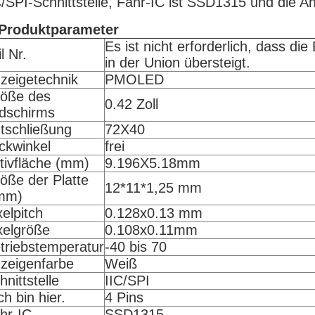
C/SPI-Schnittstelle, Fahr-IC ist SSD1315 und die 
Produktparameter
Es ist nicht erforderlich, dass d
l Nr.
in der Union übersteigt.
zeigetechnik
PMOLED
öße des
0.42 Zoll
ldschirms
tschließung
72X40
ickwinkel
frei
tivfläche (mm)
9.196X5.18mm
öße der Platte
12*11*1,25 mm
mm)
xelpitch
0.128x0.13 mm
xelgröße
0.108x0.11mm
triebstemperatur
-40 bis 70
zeigenfarbe
Weiß
hnittstelle
IIC/SPI
Ich bin hier.
4 Pins
hr-IC
SSD1315