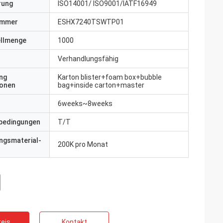
erung
ISO14001/ ISO9001/IATF16949
ummer
ESHX7240TSWTP01
ellmenge
1000
Verhandlungsfähig
ng
Karton blister+foam box+bubble
ionen
bag+inside carton+master
6weeks~8weeks
bedingungen
T/T
ngsmaterial-
200K pro Monat
eis
Kontakt