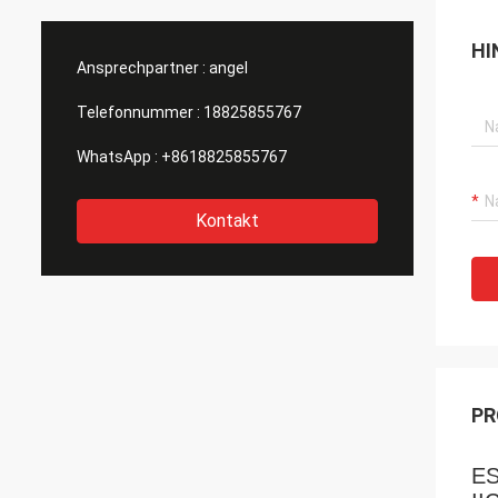
hervorragend und si
erstklassig aus! Wir sind froh, dass wir Sie
HI
als Hersteller gefu
Ansprechpartner :
angel
Telefonnummer :
18825855767
WhatsApp :
+8618825855767
Kontakt
PR
ES