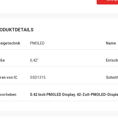
ODUKTDETAILS
eigetechnik
PMOLED
Name
öße
0,42"
Entsch
ren von IC
SSD1315
Schnit
kotech
mit runden Displays
vorheben
0.42 Inch PMOLED Display
,
42-Zoll-PMOLED-Displ
erprüfen und testen
m Produkt.Wenn Sie
ch lasse es dich