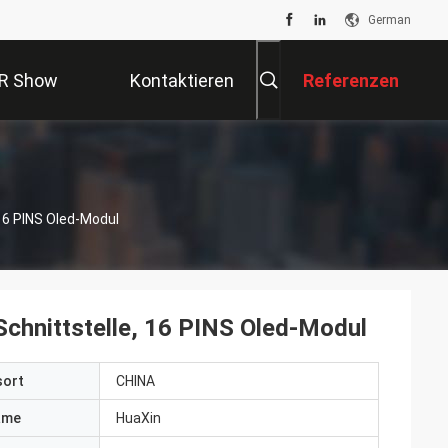
German
R Show
Kontaktieren
Referenzen
Sie Uns
 16 PINS Oled-Modul
Schnittstelle, 16 PINS Oled-Modul
sort
CHINA
ame
HuaXin