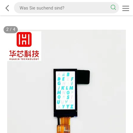
2
/
4