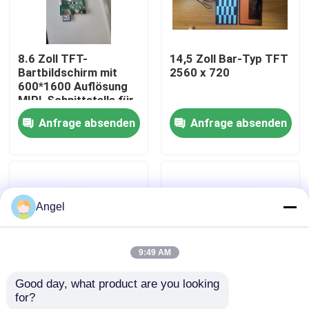
VR-Show
8.6 Zoll TFT-
14,5 Zoll Bar-Typ TFT
Bartbildschirm mit
2560 x 720
Über uns
600*1600 Auflösung
MIPI-Schnittstelle für
die Steuerung von IC
Anfrage absenden
Anfrage absenden
Fabrik-Ausflug
JD9365DA-H3
Qualitätskontrolle
Angel
Treten Sie mit uns in Verbindung
9:49 AM
Fordern Sie ein Zitat
Good day, what product are you looking 
for?
1,65 Zoll Bar-Typ
0,72 Zoll Bar-Typ
Anzeige LCD TFT