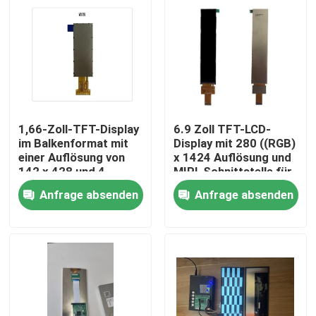
1,66-Zoll-TFT-Display
6.9 Zoll TFT-LCD-
im Balkenformat mit
Display mit 280 ((RGB)
einer Auflösung von
x 1424 Auflösung und
142 x 428 und 4-
MIPI-Schnittstelle für
Draht-SPI-
industrielle
Anfrage absenden
Anfrage absenden
Schnittstelle zum
Verwendung
Ansteuern des IC
Haus
NV3007
Produkte
Videos