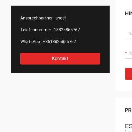
hervor
erstklassig aus! W
HI
als He
Ansprechpartner :
angel
Telefonnummer :
18825855767
WhatsApp :
+8618825855767
Kontakt
PR
ES