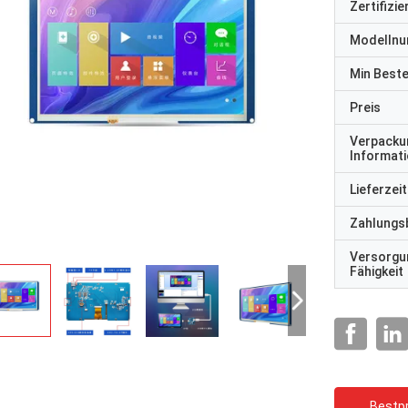
Zertifizi
Modelln
Min Best
Preis
Verpacku
Informat
Lieferzeit
Zahlungs
Versorgu
Fähigkeit
Bestpr