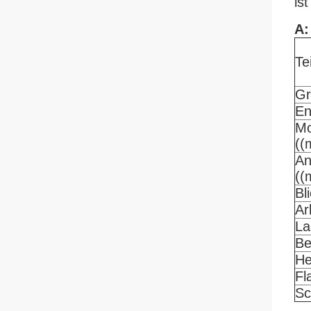
is
A:
Tei
Gr
En
Mo
((
An
((
Bl
Ar
La
Be
He
Fl
Sc