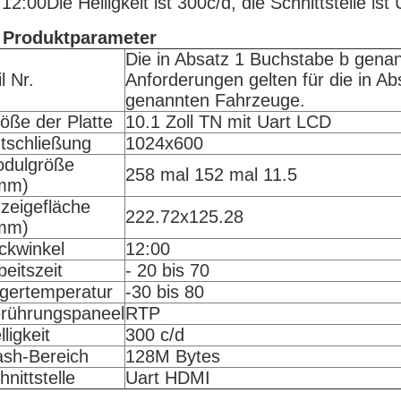
t 12:00Die Helligkeit ist 300c/d, die Schnittstelle 
 Produktparameter
Die in Absatz 1 Buchstabe b gena
l Nr.
Anforderungen gelten für die in A
genannten Fahrzeuge.
öße der Platte
10.1 Zoll TN mit Uart LCD
tschließung
1024x600
dulgröße
258 mal 152 mal 11.5
mm)
zeigefläche
222.72x125.28
mm)
ickwinkel
12:00
beitszeit
- 20 bis 70
gertemperatur
-30 bis 80
rührungspaneel
RTP
lligkeit
300 c/d
ash-Bereich
128M Bytes
hnittstelle
Uart HDMI