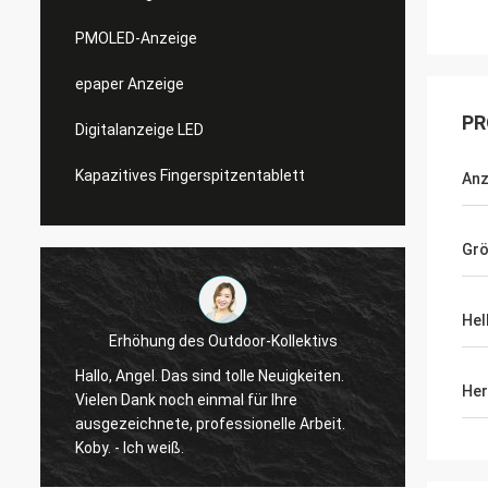
PMOLED-Anzeige
epaper Anzeige
PR
Digitalanzeige LED
Kapazitives Fingerspitzentablett
Anz
Gr
Hel
Erhöhung des Outdoor-Kollektivs
Hallo, Angel. Das sind tolle Neuigkeiten.
Ja, wi
Her
Vielen Dank noch einmal für Ihre
begonn
ausgezeichnete, professionelle Arbeit.
wir si
Koby. - Ich weiß.
noch F
wissen. Die Qualität des Displa