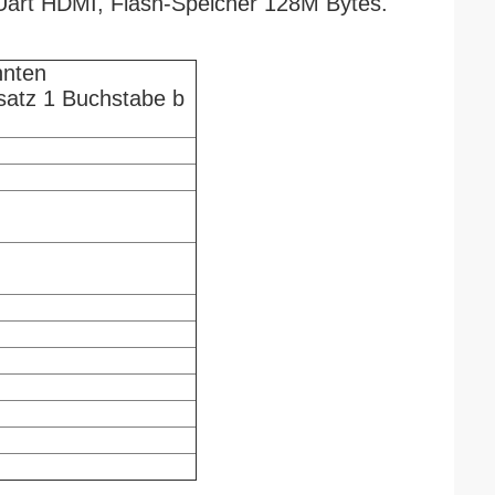
ist Uart HDMI, Flash-Speicher 128M Bytes.
nnten
bsatz 1 Buchstabe b