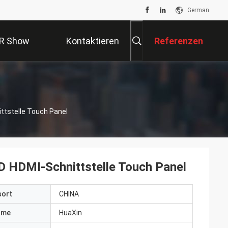
German
R Show
Kontaktieren
Referenzen
Sie Uns
ittstelle Touch Panel
/D HDMI-Schnittstelle Touch Panel
sort
CHINA
ame
HuaXin