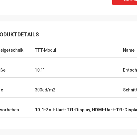
ODUKTDETAILS
eigetechnik
TFT-Modul
Name
öße
10.1"
Entsch
le
300cd/m2
Schnit
inkotech
r haben auch mit runden Displays
vorheben
10
,
1-Zoll-Uart-Tft-Display
,
HDMI-Uart-Tft-Displ
en, jetzt überprüfen und testen
e mit unserem Produkt.Wenn Sie
ragen habenIch lasse es dich
ys ist