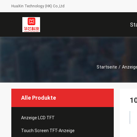
HuaXin Technology (HK) Co.,Ltd
St
Startseite
/
Anzeig
Alle Produkte
10
Anzeige LCD TFT
Touch Screen TFT-Anzeige