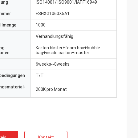
erung
ISO14001/ ISO9001/IATF16949
ummer
ESHXG1060X5A1
ellmenge
1000
Verhandlungsfähig
ng
Karton blister+foam box+bubble
ionen
bag+inside carton+master
6weeks~8weeks
bedingungen
T/T
ngsmaterial-
200K pro Monat
eis
Kontakt