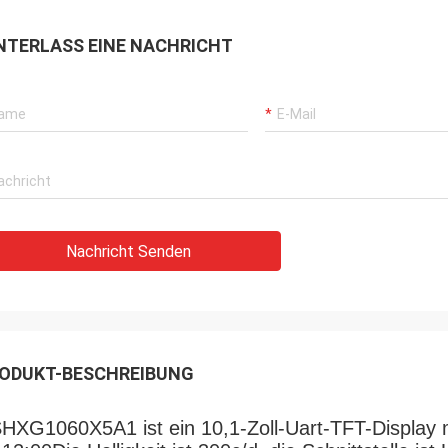
ragend und sieht wirklich
ir sind froh, dass wir Sie
NTERLASS EINE NACHRICHT
rsteller gefunden haben.
Nachricht Senden
ODUKT-BESCHREIBUNG
HXG1060X5A1 ist ein 10,1-Zoll-Uart-TFT-Display m