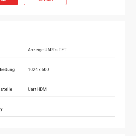
Anzeige UARTs TFT
ließung
1024 x 600
tstelle
Uart HDMI
ay