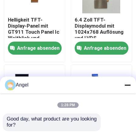
VR-Show
Helligkeit TFT-
6.4 Zoll TFT-
Display-Panel mit
Displaymodul mit
GT911 Touch Panel Ic
1024x768 Auflösung
Über uns
Weitblick und
und LVDS-
ILI9881C Treiber Ic
Schnittstelle für
Anfrage absenden
Anfrage absenden
Fahrzeuganwendungen
Fabrik-Ausflug
Qualitätskontrolle
Angel
Treten Sie mit uns in Verbindung
1:28 PM
Fordern Sie ein Zitat
Good day, what product are you looking 
for?
4,58 Zoll LCD TFT
1,35 Zoll LCD TFT
Display 320×RGB×960
Display 3552 x 3840
Anzeige LCD TFT