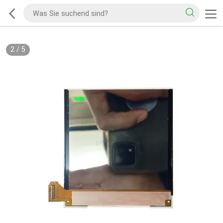
2
/
5