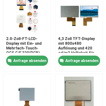
2.0-Zoll-FT-LCD-
4,3 Zoll TFT-Display
Display mit Ein- und
mit 800x480
Mehrfach-Touch-
Auflösung und 420
OGS,G/F,320(RGB)
cd/m2 Helligkeit für
*240 Auflösung, RGB
industrielle Steuerung
Anfrage absenden
Anfrage absenden
6bit-Schnittstelle,
Fahr-IC ILI9342c
Haus
Produkte
Videos