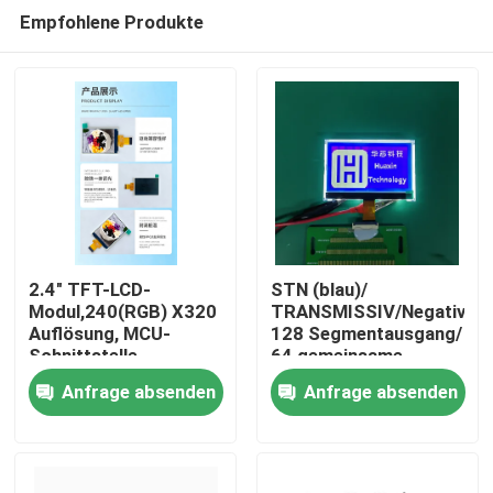
Empfohlene Produkte
2.4" TFT-LCD-
STN (blau)/
Modul,240(RGB) X320
TRANSMISSIV/Negativ,
Auflösung, MCU-
128 Segmentausgang/
Haus
Schnittstelle,
64 gemeinsame
Steuersystem
Ausgänge
Anfrage absenden
Anfrage absenden
ILI9340X,ALLE
Produkte
Uhr,4LEDS
Videos