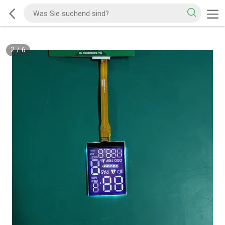
2
/
6