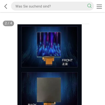
2
/
4