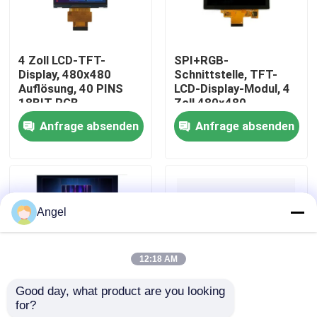
VR-Show
4 Zoll LCD-TFT-
SPI+RGB-
Display, 480x480
Schnittstelle, TFT-
Über uns
Auflösung, 40 PINS
LCD-Display-Modul, 4
18BIT RGB-
Zoll 480x480
Schnittstelle
Auflösung, 300 Nits
Anfrage absenden
Anfrage absenden
Fabrik-Ausflug
400cd/M2 Hohe
Helligkeit
Qualitätskontrolle
Angel
Treten Sie mit uns in Verbindung
12:18 AM
Fordern Sie ein Zitat
Good day, what product are you looking 
for?
4 Zoll Quadrat TFT-
3.4 Zoll 480*480
Anzeige LCD TFT