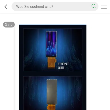
2
/
5