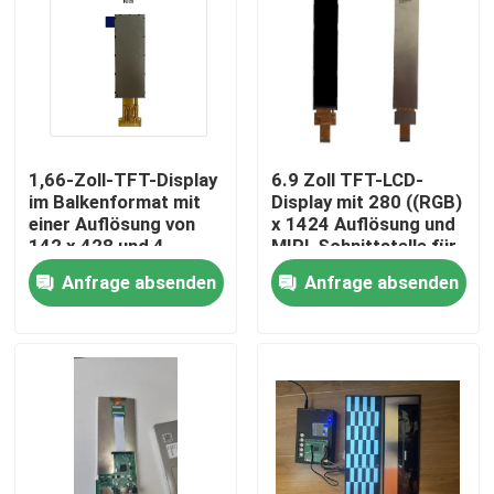
1,66-Zoll-TFT-Display
6.9 Zoll TFT-LCD-
im Balkenformat mit
Display mit 280 ((RGB)
einer Auflösung von
x 1424 Auflösung und
142 x 428 und 4-
MIPI-Schnittstelle für
Draht-SPI-
industrielle
Anfrage absenden
Anfrage absenden
Schnittstelle zum
Verwendung
Ansteuern des IC
NV3007
Haus
Produkte
Videos