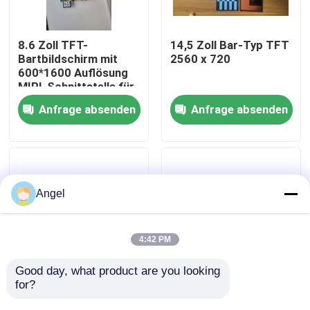
VR-Show
8.6 Zoll TFT-
14,5 Zoll Bar-Typ TFT
Bartbildschirm mit
2560 x 720
600*1600 Auflösung
Über uns
MIPI-Schnittstelle für
die Steuerung von IC
Anfrage absenden
Anfrage absenden
JD9365DA-H3
Fabrik-Ausflug
Qualitätskontrolle
Angel
Treten Sie mit uns in Verbindung
4:42 PM
Fordern Sie ein Zitat
Good day, what product are you looking 
for?
1,65 Zoll Bar-Typ
0,72 Zoll Bar-Typ
TFT-Display mit
TFT-Display mit
Anzeige LCD TFT