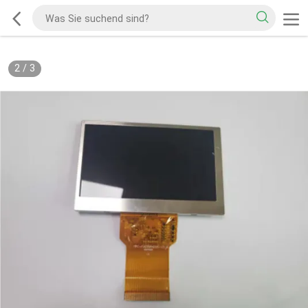
2
/
3