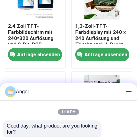
VR-Show
2.4 Zoll TFT-
1,3-Zoll-TFT-
Farbbildschirm mit
Farbdisplay mit 240 x
Über uns
240*320 Auflösung
240 Auflösung und
und 8-Bit-RGB-
Touchpanel, 4-Draht-
Schnittstelle
SPI-Schnittstelle,
Anfrage absenden
Anfrage absenden
Fabrik-Ausflug
Steuerung IC
Treiber-IC GC9A01,
ST7789V Allwinkel
alle Winkel, 2 LEDs
4LEDS
Hintergrundbeleuchtung
Qualitätskontrolle
Angel
Treten Sie mit uns in Verbindung
1:18 PM
Fordern Sie ein Zitat
Good day, what product are you looking 
for?
Hochauflösendes 8,9
2.8 Zoll LCD TFT-
Anzeige LCD TFT