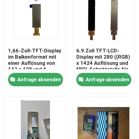
1,66-Zoll-TFT-Display
6.9 Zoll TFT-LCD-
im Balkenformat mit
Display mit 280 ((RGB)
einer Auflösung von
x 1424 Auflösung und
142 x 428 und 4-
MIPI-Schnittstelle für
Draht-SPI-
industrielle
Anfrage absenden
Anfrage absenden
Schnittstelle zum
Verwendung
Ansteuern des IC
NV3007
Haus
Produkte
Videos