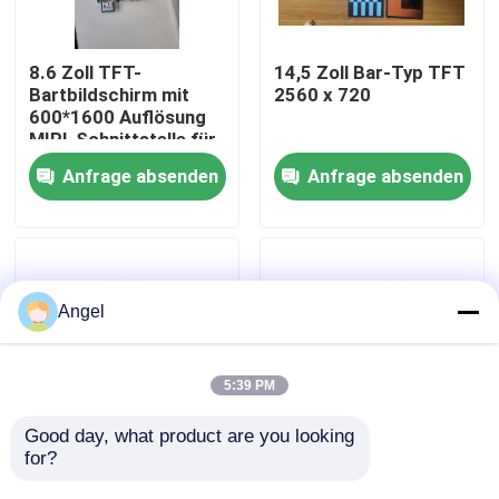
VR-Show
8.6 Zoll TFT-
14,5 Zoll Bar-Typ TFT
Bartbildschirm mit
2560 x 720
600*1600 Auflösung
Über uns
MIPI-Schnittstelle für
die Steuerung von IC
Anfrage absenden
Anfrage absenden
JD9365DA-H3
Fabrik-Ausflug
Qualitätskontrolle
Angel
Treten Sie mit uns in Verbindung
5:39 PM
Fordern Sie ein Zitat
Good day, what product are you looking 
for?
1,65 Zoll Bar-Typ
0,72 Zoll Bar-Typ
TFT-Display mit
TFT-Display mit
Anzeige LCD TFT