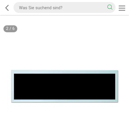
2
/
6