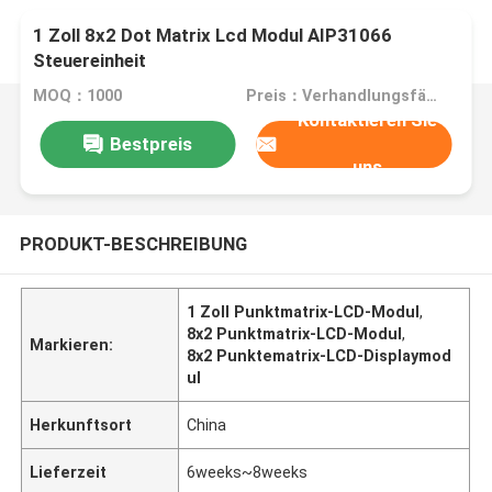
1 Zoll 8x2 Dot Matrix Lcd Modul AIP31066
Steuereinheit
MOQ：1000
Preis：Verhandlungsfähig
Kontaktieren Sie
Bestpreis
uns
PRODUKT-BESCHREIBUNG
1 Zoll Punktmatrix-LCD-Modul
,
8x2 Punktmatrix-LCD-Modul
,
Markieren:
8x2 Punktematrix-LCD-Displaymod
ul
Herkunftsort
China
Lieferzeit
6weeks~8weeks