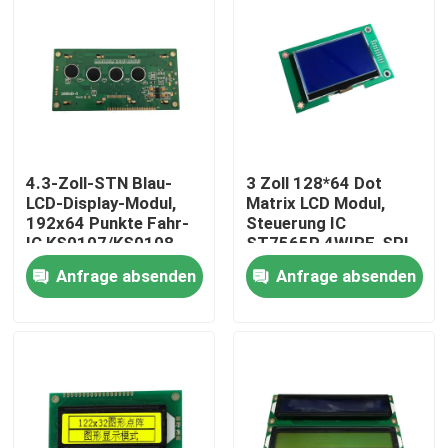
4.3-Zoll-STN Blau-
3 Zoll 128*64 Dot
LCD-Display-Modul,
Matrix LCD Modul,
192x64 Punkte Fahr-
Steuerung IC
IC KS0107/KS0108
ST7565P 4WIRE-SPI
Schnittstelle
Anfrage absenden
Anfrage absenden
Haus
Produkte
Videos