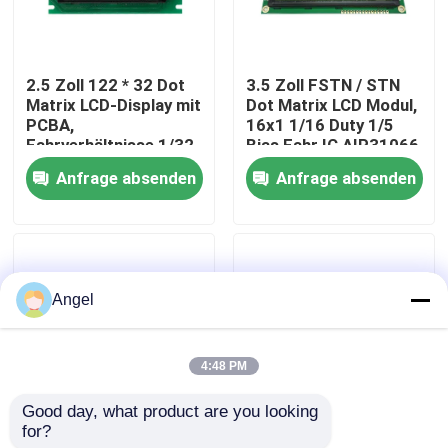
VR-Show
2.5 Zoll 122 * 32 Dot
3.5 Zoll FSTN / STN
Matrix LCD-Display mit
Dot Matrix LCD Modul,
Über uns
PCBA,
16x1 1/16 Duty 1/5
Fahrverhältnisse 1/32
Bias Fahr IC AIP31066
Duty 1/5 Bias
Anfrage absenden
Anfrage absenden
Fabrik-Ausflug
Qualitätskontrolle
Angel
Treten Sie mit uns in Verbindung
4:48 PM
Fordern Sie ein Zitat
Good day, what product are you looking 
for?
2.5 Zoll 128x64 Dot
1 Zoll 8x2 Dot Matrix
Anzeige LCD TFT