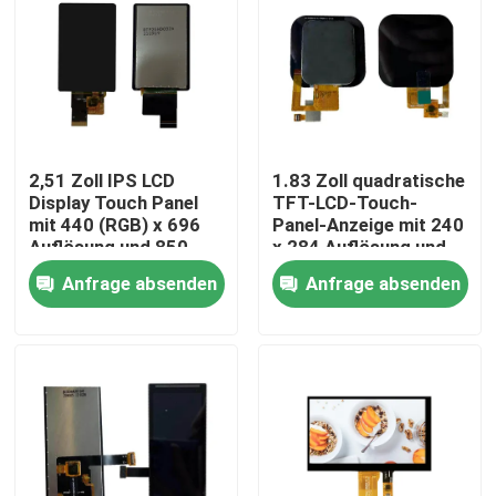
2,51 Zoll IPS LCD
1.83 Zoll quadratische
Display Touch Panel
TFT-LCD-Touch-
mit 440 (RGB) x 696
Panel-Anzeige mit 240
Auflösung und 850
x 284 Auflösung und
cd/m2 Helligkeit MIPI-
SPI-Schnittstelle
Anfrage absenden
Anfrage absenden
Schnittstelle
Haus
Produkte
Videos