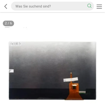
2
/
6