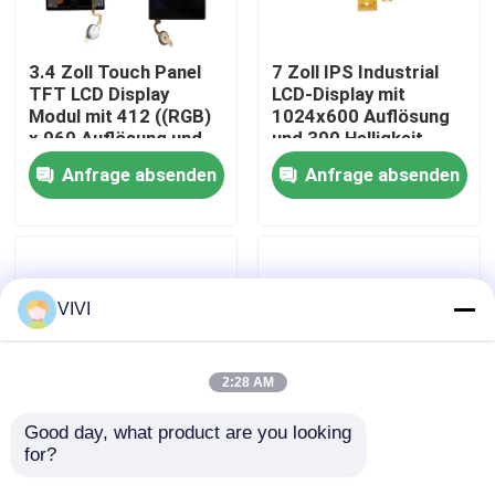
VR-Show
3.4 Zoll Touch Panel
7 Zoll IPS Industrial
TFT LCD Display
LCD-Display mit
Modul mit 412 ((RGB)
1024x600 Auflösung
Über uns
x 960 Auflösung und
und 300 Helligkeit
MIPI 2L Schnittstelle
Kapazitiv Touchscreen
Anfrage absenden
Anfrage absenden
für industrielle
Fabrik-Ausflug
Verwendung
Qualitätskontrolle
VIVI
Treten Sie mit uns in Verbindung
2:28 AM
Fordern Sie ein Zitat
Good day, what product are you looking 
for?
2,88 Zoll Touchscreen
2.4 Zoll LCD-
TFT-Display mit
Bildschirm, Auflösung
Anzeige LCD TFT