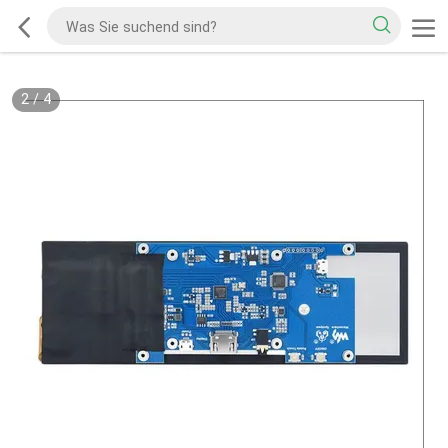
2
/
4