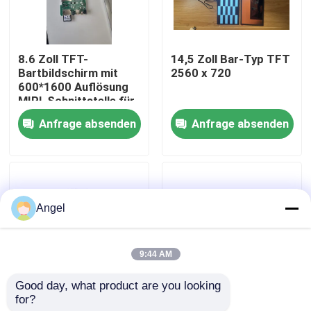
VR-Show
8.6 Zoll TFT-
14,5 Zoll Bar-Typ TFT
Bartbildschirm mit
2560 x 720
Über uns
600*1600 Auflösung
MIPI-Schnittstelle für
die Steuerung von IC
Anfrage absenden
Anfrage absenden
Fabrik-Ausflug
JD9365DA-H3
Qualitätskontrolle
Angel
Treten Sie mit uns in Verbindung
9:44 AM
Fordern Sie ein Zitat
Good day, what product are you looking 
for?
1,65 Zoll Bar-Typ
0,72 Zoll Bar-Typ
Anzeige LCD TFT