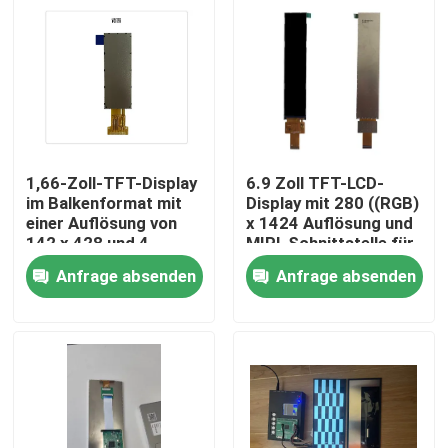
1,66-Zoll-TFT-Display
6.9 Zoll TFT-LCD-
im Balkenformat mit
Display mit 280 ((RGB)
einer Auflösung von
x 1424 Auflösung und
142 x 428 und 4-
MIPI-Schnittstelle für
Draht-SPI-
industrielle
Anfrage absenden
Anfrage absenden
Schnittstelle zum
Verwendung
Ansteuern des IC
Haus
NV3007
Produkte
Videos