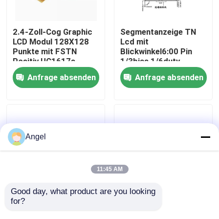
VR-Show
2.4-Zoll-Cog Graphic
Segmentanzeige TN
LCD Modul 128X128
Lcd mit
Punkte mit FSTN
Blickwinkel6:00 Pin
Über uns
Positiv UC1617s
1/3bias 1/6duty
Controller Anwendbar
Anfrage absenden
Anfrage absenden
für Meter und
Fabrik-Ausflug
elektrische
Qualitätskontrolle
Angel
Treten Sie mit uns in Verbindung
11:45 AM
Fordern Sie ein Zitat
Good day, what product are you looking 
for?
Kundenspezifisches
Anzeigen-Positiv des
VA-COB-Segment-
SPI-Schnittstellen-
Anzeige LCD TFT