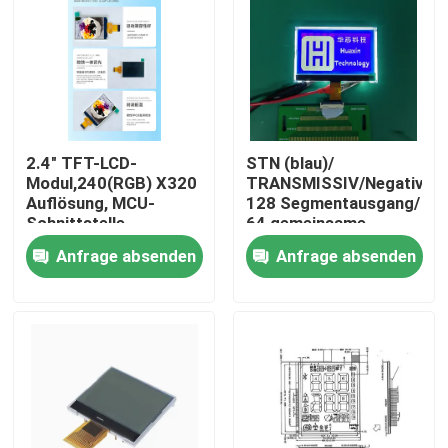
2.4" TFT-LCD-
STN (blau)/
Modul,240(RGB) X320
TRANSMISSIV/Negativ,
Auflösung, MCU-
128 Segmentausgang/
Schnittstelle,
64 gemeinsame
Steuersystem
Ausgänge
Anfrage absenden
Anfrage absenden
ILI9340X,ALLE
Uhr,4LEDS
Haus
Produkte
Videos