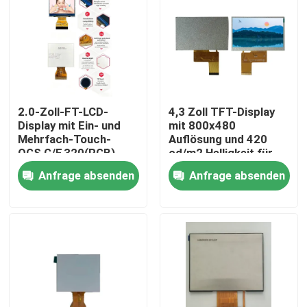
2.0-Zoll-FT-LCD-
4,3 Zoll TFT-Display
Display mit Ein- und
mit 800x480
Mehrfach-Touch-
Auflösung und 420
OGS,G/F,320(RGB)
cd/m2 Helligkeit für
*240 Auflösung, RGB
industrielle Steuerung
Anfrage absenden
Anfrage absenden
6bit-Schnittstelle,
Fahr-IC ILI9342c
Haus
Produkte
Videos