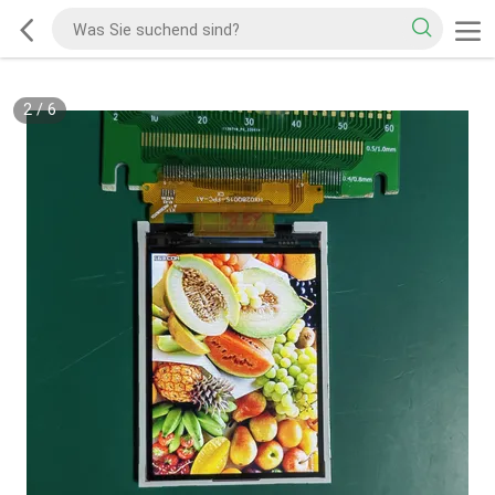
2
/
6