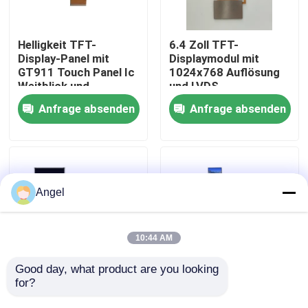
VR-Show
Helligkeit TFT-
6.4 Zoll TFT-
Display-Panel mit
Displaymodul mit
GT911 Touch Panel Ic
1024x768 Auflösung
Über uns
Weitblick und
und LVDS-
ILI9881C Treiber Ic
Schnittstelle für
Anfrage absenden
Anfrage absenden
Fahrzeuganwendungen
Fabrik-Ausflug
Qualitätskontrolle
Angel
Treten Sie mit uns in Verbindung
10:44 AM
Fordern Sie ein Zitat
Good day, what product are you looking 
for?
4,58 Zoll LCD TFT
1,35 Zoll LCD TFT
Display 320×RGB×960
Display 3552 x 3840
Anzeige LCD TFT