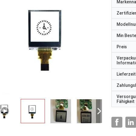
Markenn
Zertifizi
Modelln
Min Best
Preis
Verpacku
Informat
Lieferzeit
Zahlungs
Versorgu
Fähigkeit