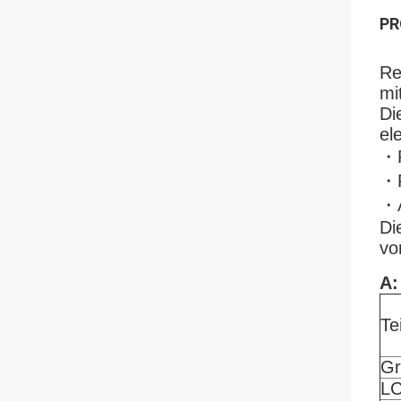
PR
Re
mi
Di
el
・P
・P
・A
Di
vo
A:
Tei
Gr
LC