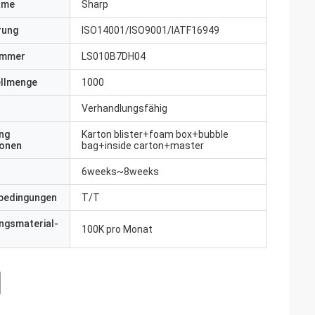
ame
Sharp
erung
ISO14001/ISO9001/IATF16949
ummer
LS010B7DH04
ellmenge
1000
Verhandlungsfähig
ng
Karton blister+foam box+bubble
ionen
bag+inside carton+master
6weeks~8weeks
bedingungen
T/T
ngsmaterial-
100K pro Monat