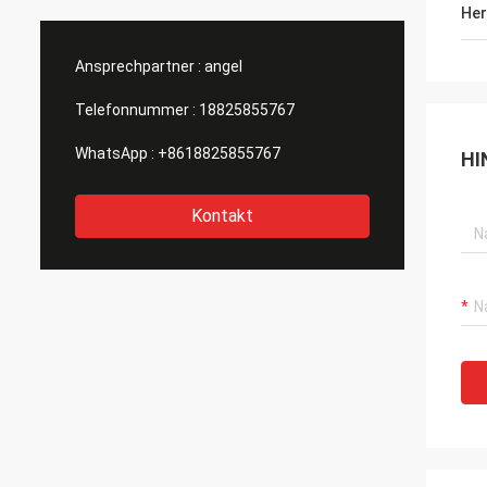
hervor
Her
erstklassig aus! W
als He
Ansprechpartner :
angel
Telefonnummer :
18825855767
WhatsApp :
+8618825855767
HI
Kontakt