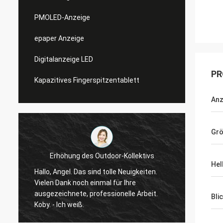
PMOLED-Anzeige
epaper Anzeige
Digitalanzeige LED
PR
Kapazitives Fingerspitzentablett
Anz
Gr
Erhöhung des Outdoor-Kollektivs
Hel
Hallo, Angel. Das sind tolle Neuigkeiten.
Ja, wi
Vielen Dank noch einmal für Ihre
begonn
ausgezeichnete, professionelle Arbeit.
wir si
Bli
Koby. - Ich weiß.
noch F
wissen. Die Qualität des Displa