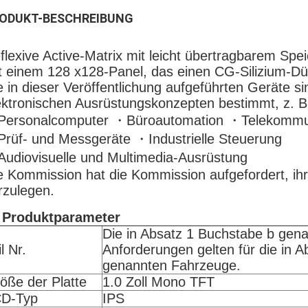
ODUKT-BESCHREIBUNG
flexive Active-Matrix mit leicht übertragbarem Spei
t einem 128 x128-Panel, das einen CG-Silizium-Dün
e in dieser Veröffentlichung aufgeführten Geräte s
ektronischen Ausrüstungskonzepten bestimmt, z. B
ersonalcomputer ・Büroautomation ・Telekommun
rüf- und Messgeräte ・Industrielle Steuerung
udiovisuelle und Multimedia-Ausrüstung
e Kommission hat die Kommission aufgefordert, ih
rzulegen.
 Produktparameter
Die in Absatz 1 Buchstabe b gen
l Nr.
Anforderungen gelten für die in 
genannten Fahrzeuge.
öße der Platte
1.0 Zoll Mono TFT
D-Typ
IPS