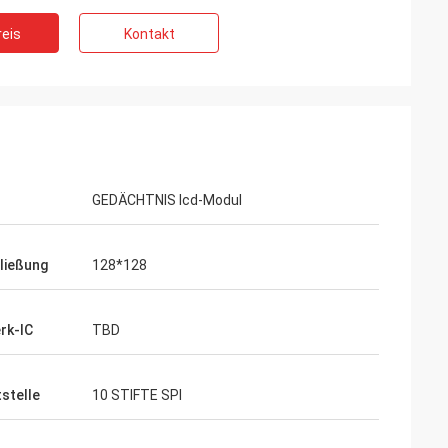
eis
Kontakt
GEDÄCHTNIS lcd-Modul
ließung
128*128
rk-IC
TBD
tstelle
10 STIFTE SPI