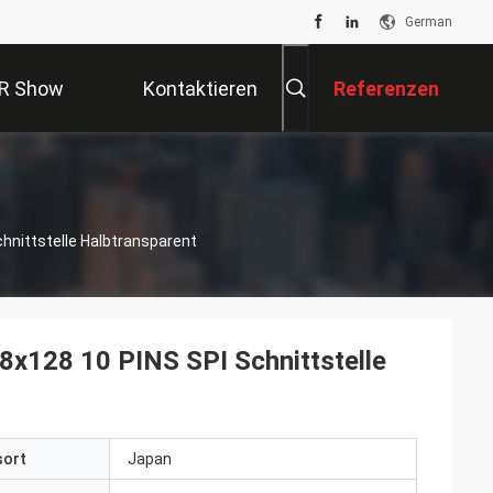
German
R Show
Kontaktieren
Referenzen
Sie Uns
chnittstelle Halbtransparent
28x128 10 PINS SPI Schnittstelle
sort
Japan