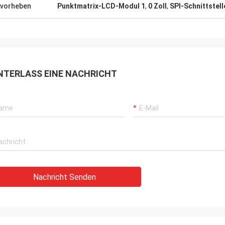
ragend und sieht wirklich
vorheben
Punktmatrix-LCD-Modul 1
,
0 Zoll
,
SPI-Schnittstel
ir sind froh, dass wir Sie
rsteller gefunden haben.
NTERLASS EINE NACHRICHT
Nachricht Senden