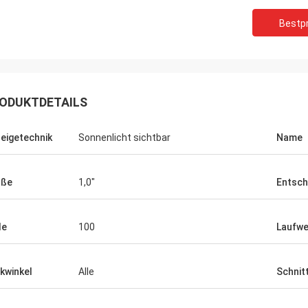
Bestpr
ODUKTDETAILS
eigetechnik
Sonnenlicht sichtbar
Name
öße
1,0"
Entsch
inkotech
le
100
Laufwe
r haben auch mit runden Displays
en, jetzt überprüfen und testen
e mit unserem Produkt.Wenn Sie
ckwinkel
Alle
Schnit
ragen habenIch lasse es dich
ys ist