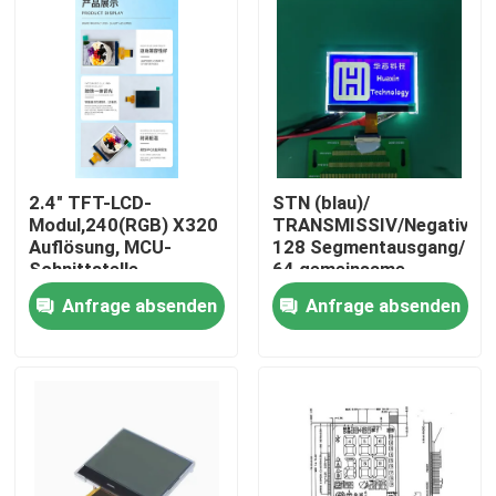
2.4" TFT-LCD-
STN (blau)/
Modul,240(RGB) X320
TRANSMISSIV/Negativ,
Auflösung, MCU-
128 Segmentausgang/
Schnittstelle,
64 gemeinsame
Steuersystem
Ausgänge
Anfrage absenden
Anfrage absenden
ILI9340X,ALLE
Uhr,4LEDS
Haus
Produkte
Videos