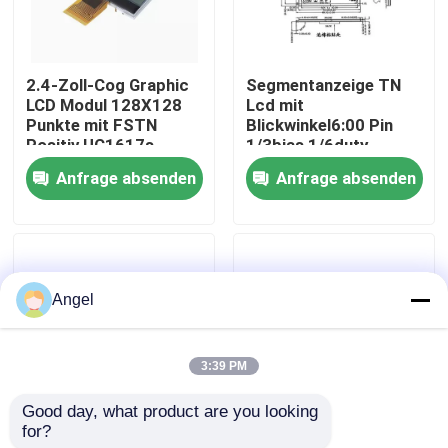
VR-Show
2.4-Zoll-Cog Graphic
Segmentanzeige TN
LCD Modul 128X128
Lcd mit
Über uns
Punkte mit FSTN
Blickwinkel6:00 Pin
Positiv UC1617s
1/3bias 1/6duty
Controller Anwendbar
Anfrage absenden
Anfrage absenden
Fabrik-Ausflug
für Meter und
elektrische
Qualitätskontrolle
Angel
Treten Sie mit uns in Verbindung
3:39 PM
Fordern Sie ein Zitat
Good day, what product are you looking 
for?
Kundenspezifisches
Anzeigen-Positiv des
Anzeige LCD TFT