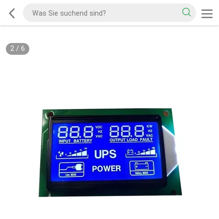
2
/
6