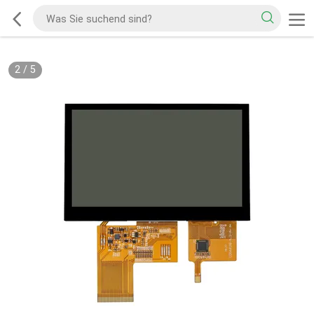
2
/
5