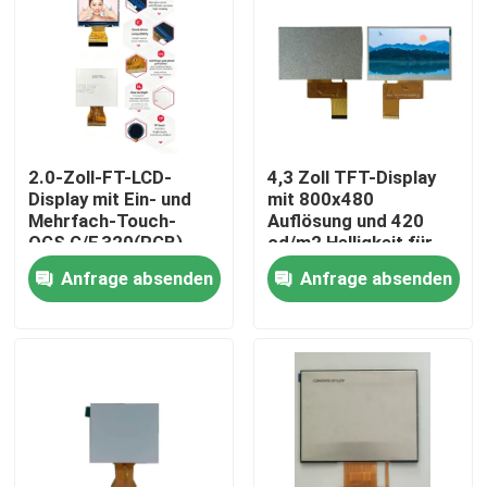
2.0-Zoll-FT-LCD-
4,3 Zoll TFT-Display
Display mit Ein- und
mit 800x480
Mehrfach-Touch-
Auflösung und 420
OGS,G/F,320(RGB)
cd/m2 Helligkeit für
*240 Auflösung, RGB
industrielle Steuerung
Anfrage absenden
Anfrage absenden
6bit-Schnittstelle,
Fahr-IC ILI9342c
Haus
Produkte
Videos