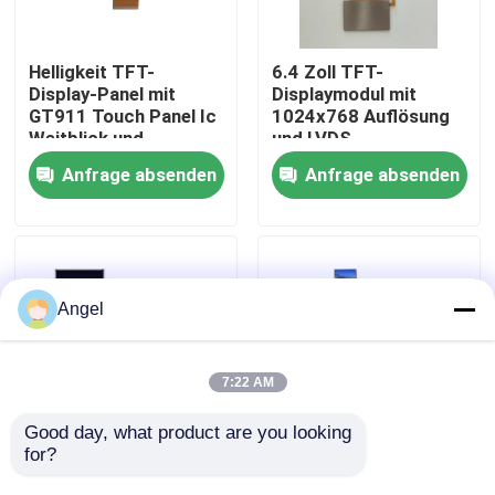
VR-Show
Helligkeit TFT-
6.4 Zoll TFT-
Display-Panel mit
Displaymodul mit
GT911 Touch Panel Ic
1024x768 Auflösung
Über uns
Weitblick und
und LVDS-
ILI9881C Treiber Ic
Schnittstelle für
Anfrage absenden
Anfrage absenden
Fahrzeuganwendungen
Fabrik-Ausflug
Qualitätskontrolle
Angel
Treten Sie mit uns in Verbindung
7:22 AM
Fordern Sie ein Zitat
Good day, what product are you looking 
for?
4,58 Zoll LCD TFT
1,35 Zoll LCD TFT
Display 320×RGB×960
Display 3552 x 3840
Anzeige LCD TFT