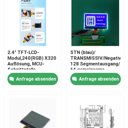
2.4" TFT-LCD-
STN (blau)/
Modul,240(RGB) X320
TRANSMISSIV/Negativ,
Auflösung, MCU-
128 Segmentausgang/
Schnittstelle,
64 gemeinsame
Steuersystem
Ausgänge
Anfrage absenden
Anfrage absenden
ILI9340X,ALLE
Uhr,4LEDS
Haus
Produkte
Videos