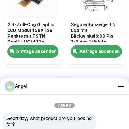
VR-Show
2.4-Zoll-Cog Graphic
Segmentanzeige TN
LCD Modul 128X128
Lcd mit
Über uns
Punkte mit FSTN
Blickwinkel6:00 Pin
Positiv UC1617s
1/3bias 1/6duty
Controller Anwendbar
Anfrage absenden
Anfrage absenden
Fabrik-Ausflug
für Meter und
elektrische
Qualitätskontrolle
Angel
Treten Sie mit uns in Verbindung
7:00 PM
Fordern Sie ein Zitat
Good day, what product are you looking 
for?
Kundenspezifisches
Anzeigen-Positiv des
Anzeige LCD TFT