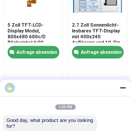
VR-Show
5 Zoll TFT-LCD-
2.7 Zoll Sonnenlicht-
Display Modul,
lesbares TFT-Display
Über uns
800x480 600c/D
mit 400x240
Blickwinkel 6:00
Auflösung und 10-Pin-
SPI-Schnittstelle
Anfrage absenden
Anfrage absenden
Fabrik-Ausflug
Qualitätskontrolle
Treten Sie mit uns in Verbindung
1:55 PM
Fordern Sie ein Zitat
Good day, what product are you looking 
for?
1.8 Zoll Transflexive
Sonnenlicht-lesbare
Anzeige LCD TFT