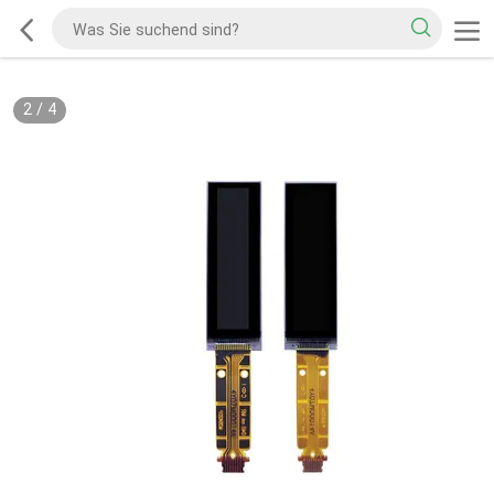
2
/
4