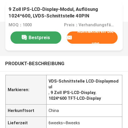
9 Zoll IPS-LCD-Display-Modul, Auflösung
1024*600, LVDS-Schnittstelle 40PIN
MOQ：1000
Preis：Verhandlungsfähig
Kontaktieren Sie
Bestpreis
uns
PRODUKT-BESCHREIBUNG
VDS-Schnittstelle LCD-Displaymod
ul
Markieren:
,
9 Zoll IPS-LCD-Display
,
1024*600 TFT-LCD-Display
Herkunftsort
China
Lieferzeit
6weeks~8weeks