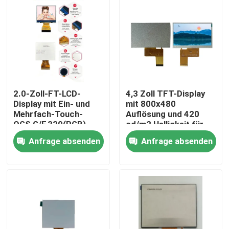
2.0-Zoll-FT-LCD-
4,3 Zoll TFT-Display
Display mit Ein- und
mit 800x480
Mehrfach-Touch-
Auflösung und 420
OGS,G/F,320(RGB)
cd/m2 Helligkeit für
*240 Auflösung, RGB
industrielle Steuerung
Anfrage absenden
Anfrage absenden
6bit-Schnittstelle,
Fahr-IC ILI9342c
Haus
Produkte
Videos