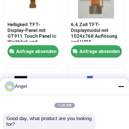
VR-Show
Helligkeit TFT-
6.4 Zoll TFT-
Display-Panel mit
Displaymodul mit
Über uns
GT911 Touch Panel Ic
1024x768 Auflösung
Weitblick und
und LVDS-
ILI9881C Treiber Ic
Schnittstelle für
Anfrage absenden
Anfrage absenden
Fabrik-Ausflug
Fahrzeuganwendungen
Qualitätskontrolle
Angel
Treten Sie mit uns in Verbindung
7:28 AM
Fordern Sie ein Zitat
Good day, what product are you looking 
for?
4,58 Zoll LCD TFT
1,35 Zoll LCD TFT
Anzeige LCD TFT